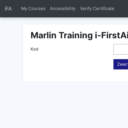
Przejdź do głównej zawartości
iFA
My Courses
Accessibility
Verify Certificate
Marlin Training i-FirstA
Kod